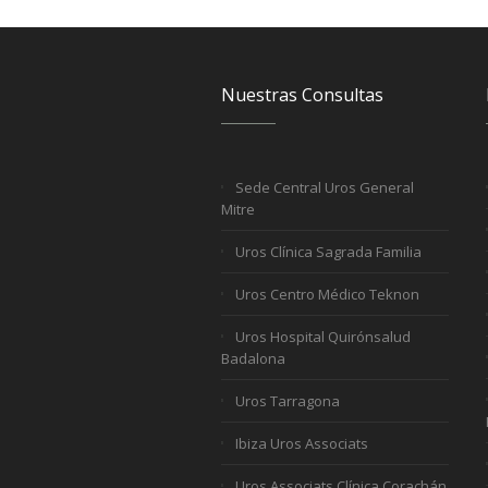
Nuestras Consultas
Sede Central Uros General
Mitre
Uros Clínica Sagrada Familia
Uros Centro Médico Teknon
Uros Hospital Quirónsalud
Badalona
Uros Tarragona
Ibiza Uros Associats
Uros Associats Clínica Corachán