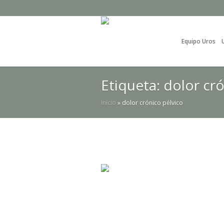
Equipo Uros
Etiqueta:
dolor cró
Inicio
»
dolor crónico pélvico