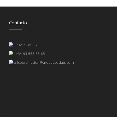
Contacto
932 71 80 97
+34 93 655 85 65
csfcoordinacion@urosassociats.com