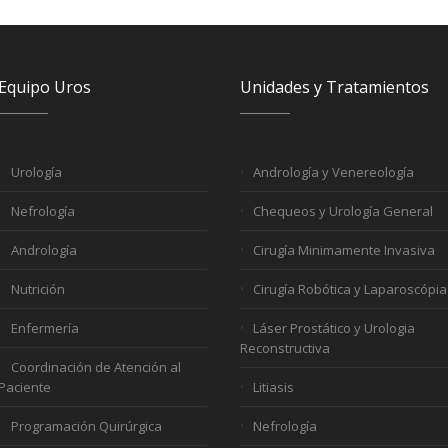
Equipo Uros
Unidades y Tratamientos
Urología
Andrología y Venereología
Nefrología
Chequeos y Urología General
Andrología
Cirugía Minimamente Invasiva
Nutrición
Cirugía Robótica y Laparoscópia
Enfermería
Láser Prostático y Urologia
Reconstructiva
Coordinación de Atención al
Paciente
Litiasis
Programación Quirúrgica
Nefrología