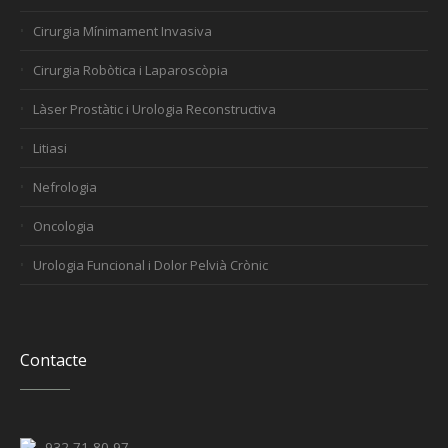
Cirurgia Mínimament Invasiva
Cirurgia Robòtica i Laparoscòpia
Làser Prostàtic i Urologia Reconstructiva
Litiasi
Nefrologia
Oncologia
Urologia Funcional i Dolor Pelvià Crònic
Contacte
932 71 80 97