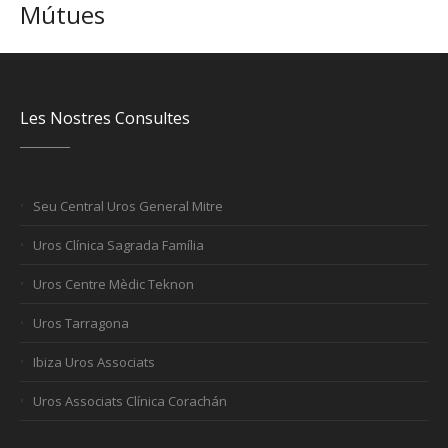
Mútues
Les Nostres Consultes
Seu Central Uros General Mitre
Uros Clínica Sagrada Família
Uros Centre Mèdic Teknon
Uros Tarragona
Ibiza Uros Associats
Uros Associats Clínica Corachán