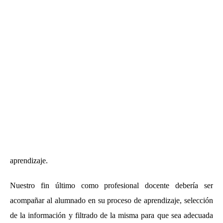
Actualmente se están poniendo en entredicho las metodologías
clásicas (clase magistral) provocado una crisis en los sistemas de
formación (1).
Además, las nuevas Tecnologías de la Información y la
Comunicación o TICs se han convertido en una herramienta
fundamental en la sociedad del conocimiento, con ellas cualquier
persona y en cualquier momento puede interactuar a través de
internet, por tanto, nuestra obligación, como profesor
universitario es saber integrar estas tecnologías en beneficio del
aprendizaje.
Nuestro fin último como profesional docente debería ser
acompañar al alumnado en su proceso de aprendizaje, selección
de la información y filtrado de la misma para que sea adecuada