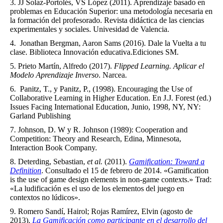
JJ Solaz-Portolés, VS López (2011). Aprendizaje basado en
problemas en Educación Superior: una metodología necesaria en
la formación del profesorado. Revista didáctica de las ciencias
experimentales y sociales. Univesidad de Valencia.
Jonathan Bergman, Aaron Sams (2016). Dale la Vuelta a tu
clase. Biblioteca Innovación educativa.Ediciones SM.
Prieto Martín, Alfredo (2017).
Flipped Learning.
Aplicar el
Modelo Aprendizaje Inverso
. Narcea.
Panitz, T., y Panitz, P., (1998). Encouraging the Use of
Collaborative Learning in Higher Education. En J.J. Forest (ed.)
Issues Facing International Education, Junio, 1998, NY, NY:
Garland Publishing
Johnson, D. W y R. Johnson (1989): Cooperation and
Competition: Theory and Research, Edina, Minnesota,
Interaction Book Company.
Deterding, Sebastian,
et al.
(2011).
Gamification: Toward a
Definition
. Consultado el 15 de febrero de 2014. «Gamification
is the use of game design elements in non-game contexts.» Trad:
«La ludificación es el uso de los elementos del juego en
contextos no lúdicos».
Romero Sandí, Hairol; Rojas Ramírez, Elvin (agosto de
2013).
La Gamificación como participante en el desarrollo del