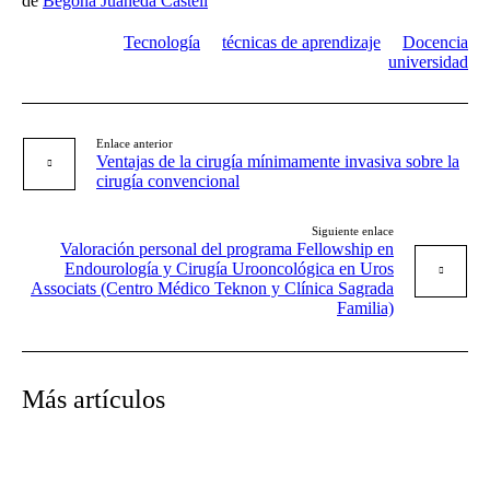
de
Begoña Juaneda Castell
Tecnología
técnicas de aprendizaje
Docencia
universidad
Enlace anterior
Ventajas de la cirugía mínimamente invasiva sobre la
cirugía convencional
Siguiente enlace
Valoración personal del programa Fellowship en
Endourología y Cirugía Urooncológica en Uros
Associats (Centro Médico Teknon y Clínica Sagrada
Familia)
Más artículos