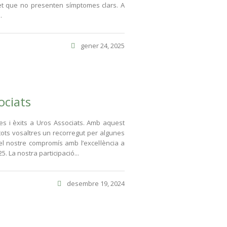
t que no presenten símptomes clars. A
.
gener 24, 2025
ociats
ues i èxits a Uros Associats. Amb aquest
ots vosaltres un recorregut per algunes
 nostre compromís amb l’excel·lència a
 La nostra participació...
desembre 19, 2024