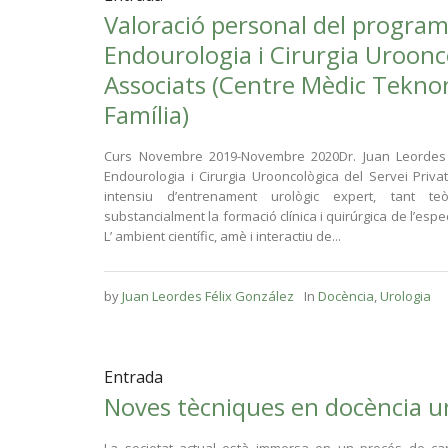
Valoració personal del program
Endourologia i Cirurgia Uroonc
Associats (Centre Mèdic Teknon
Família)
Curs Novembre 2019-Novembre 2020Dr. Juan Leordes 
Endourologia i Cirurgia Urooncològica del Servei Priva
intensiu d’entrenament urològic expert, tant t
substancialment la formació clínica i quirúrgica de l’esp
L’ ambient científic, amè i interactiu de...
by
Juan Leordes Félix González
In
Docència
,
Urologia
Entrada
Noves tècniques en docència un