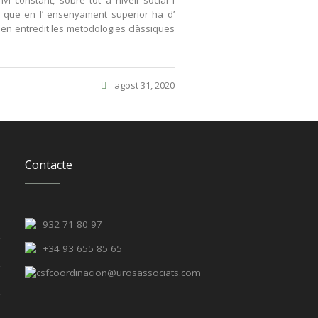
 constant, sobre tot a nivell social i
te que en l’ ensenyament superior ha d’
 en entredit les metodologies clàssiques
agost 31, 2020
Contacte
932 71 80 97
+34 93 655 85 65
csfcoordinacion@urosassociats.com
a