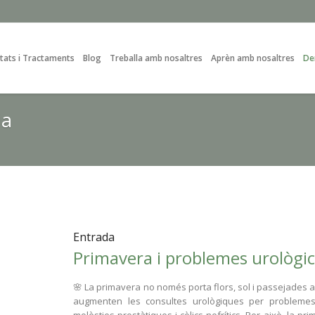
tats i Tractaments
Blog
Treballa amb nosaltres
Aprèn amb nosaltres
De
ia
Entrada
Primavera i problemes urològ
🌸 La primavera no només porta flors, sol i passejades a
augmenten les consultes urològiques per problemes 