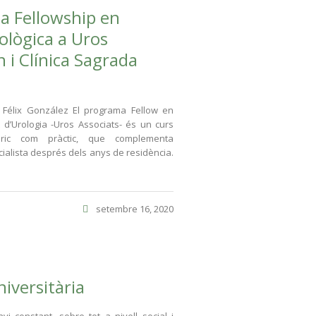
a Fellowship en
ològica a Uros
 i Clínica Sagrada
Félix González El programa Fellow en
t d’Urologia -Uros Associats- és un curs
eòric com pràctic, que complementa
ecialista després dels anys de residència.
setembre 16, 2020
iversitària