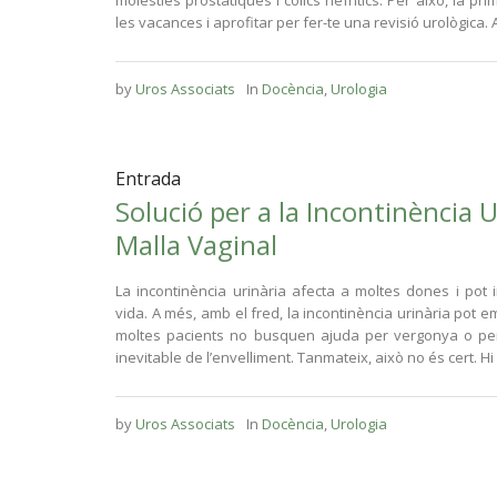
molèsties prostàtiques i còlics nefrítics. Per això, la p
les vacances i aprofitar per fer-te una revisió urològica. A
by
Uros Associats
In
Docència
,
Urologia
Entrada
Solució per a la Incontinència 
Malla Vaginal
La incontinència urinària afecta a moltes dones i pot i
vida. A més, amb el fred, la incontinència urinària pot 
moltes pacients no busquen ajuda per vergonya o p
inevitable de l’envelliment. Tanmateix, això no és cert. Hi
by
Uros Associats
In
Docència
,
Urologia