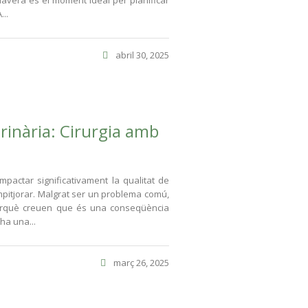
rimavera és el moment ideal per planificar
...
abril 30, 2025
Urinària: Cirurgia amb
mpactar significativament la qualitat de
empitjorar. Malgrat ser un problema comú,
erquè creuen que és una conseqüència
 ha una...
març 26, 2025