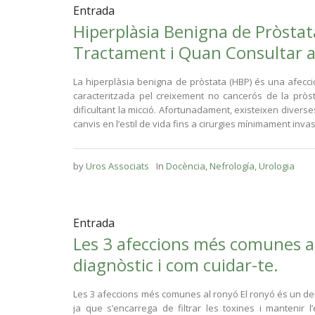
Entrada
Hiperplàsia Benigna de Pròstat
Tractament i Quan Consultar 
La hiperplàsia benigna de pròstata (HBP) és una afec
caracteritzada pel creixement no cancerós de la pròst
dificultant la micció. Afortunadament, existeixen diver
canvis en l’estil de vida fins a cirurgies mínimament invasi
by
Uros Associats
In
Docència
,
Nefrología
,
Urologia
Entrada
Les 3 afeccions més comunes a
diagnòstic i com cuidar-te.
Les 3 afeccions més comunes al ronyó El ronyó és un de
ja que s’encarrega de filtrar les toxines i mantenir l’e