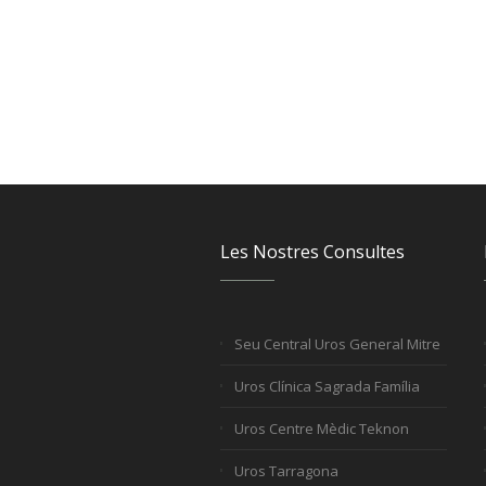
Les Nostres Consultes
Seu Central Uros General Mitre
Uros Clínica Sagrada Família
Uros Centre Mèdic Teknon
Uros Tarragona