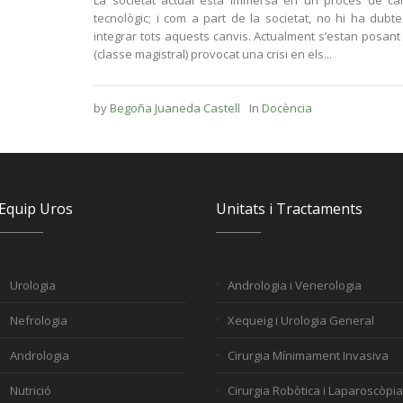
La societat actual està immersa en un procés de canvi
tecnològic; i com a part de la societat, no hi ha dub
integrar tots aquests canvis. Actualment s’estan posant
(classe magistral) provocat una crisi en els...
by
Begoña Juaneda Castell
In
Docència
Equip Uros
Unitats i Tractaments
Urologia
Andrologia i Venerologia
Nefrologia
Xequeig i Urologia General
Andrologia
Cirurgia Mínimament Invasiva
Nutrició
Cirurgia Robòtica i Laparoscòpi