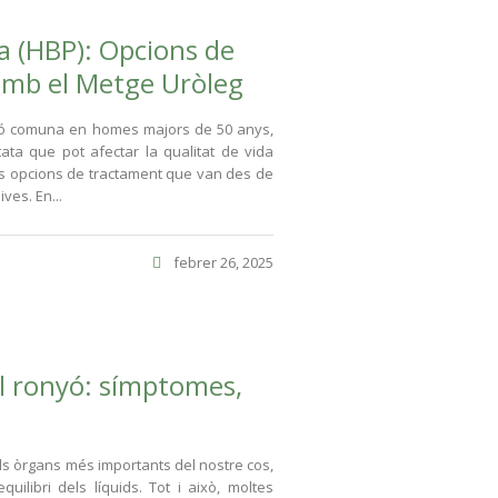
a (HBP): Opcions de
amb el Metge Uròleg
ció comuna en homes majors de 50 anys,
ata que pot afectar la qualitat de vida
ses opcions de tractament que van des de
ves. En...
febrer 26, 2025
l ronyó: símptomes,
ls òrgans més importants del nostre cos,
quilibri dels líquids. Tot i això, moltes