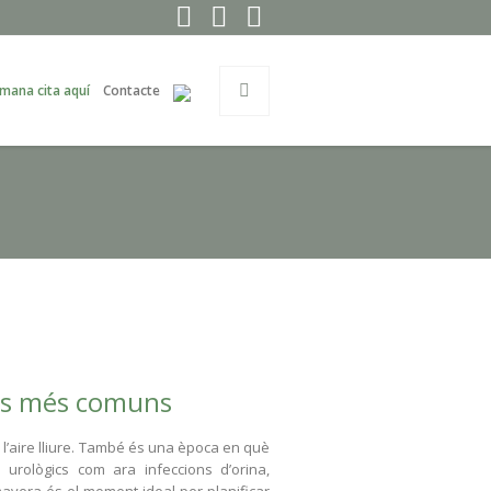
mana cita aquí
Contacte
ics més comuns
 l’aire lliure. També és una època en què
urològics com ara infeccions d’orina,