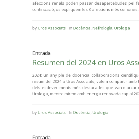
afeccions renals poden passar desapercebudes pel fe
continuació, us expliquem les 3 afeccions més comunes..
by
Uros Associats
In
Docència
,
Nefrología
,
Urologia
Entrada
Resumen del 2024 en Uros Ass
2024: un any ple de docència, col·laboracions científiq
resum del 2024 a Uros Associats, volem compartir amb t
dels esdeveniments més destacades que van marcar el
Urologia, mentre mirem amb energia renovada cap al 2025.
by
Uros Associats
In
Docència
,
Urologia
Entrada