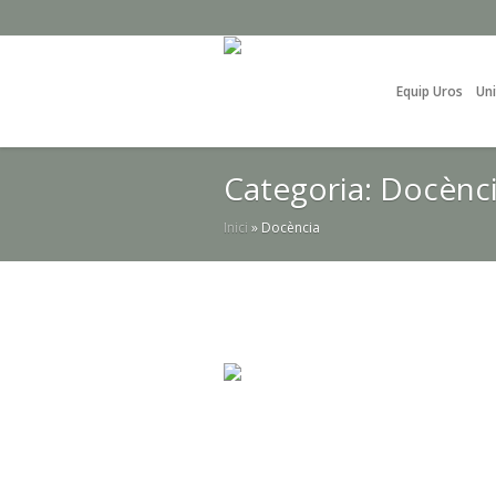
Equip Uros
Uni
Categoria:
Docènc
Inici
»
Docència